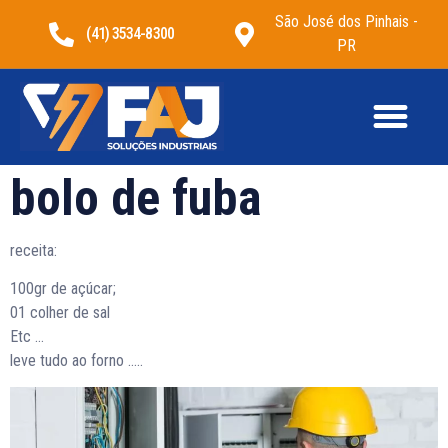
São José dos Pinhais -
(41) 3534-8300
PR
bolo de fuba
receita:
100gr de açúcar;
01 colher de sal
Etc …
leve tudo ao forno …..