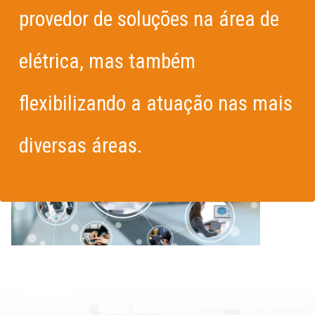
provedor de soluções na área de
elétrica, mas também
flexibilizando a atuação nas mais
diversas áreas.